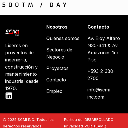
500TM / DAY
Nosotros
Contacto
Quiénes somos
Av. Eloy Alfaro
Líderes en
N30-341 & Av.
Sectores de
proyectos de
Amazonas 1er
Negocio
ingeniería,
Piso
construcción y
Proyectos
+593-2-380-
mantenimiento
2700
Contacto
industrial desde
1970.
info@scmi-
Empleo
inc.com
© 2025 SCMI INC. Todos los
Política de
DESARROLLADO
derechos reservados.
Privacidad
POR
TEAMQ