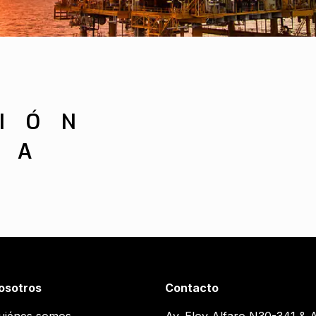
IÓN
CA
osotros
Contacto