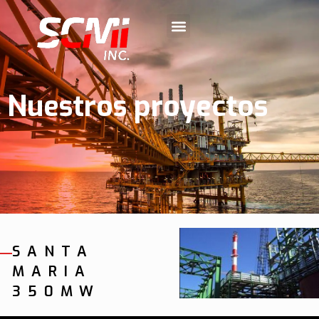
Nuestros proyectos
SANTA
MARIA
350MW