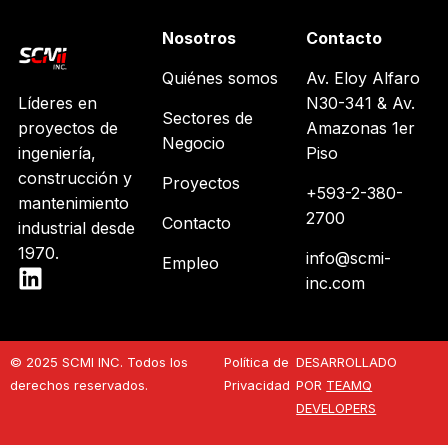
Nosotros
Contacto
Quiénes somos
Av. Eloy Alfaro
Líderes en
N30-341 & Av.
Sectores de
proyectos de
Amazonas 1er
Negocio
ingeniería,
Piso
construcción y
Proyectos
+593-2-380-
mantenimiento
2700
Contacto
industrial desde
1970.
info@scmi-
Empleo
inc.com
© 2025 SCMI INC. Todos los
Política de
DESARROLLADO
derechos reservados.
Privacidad
POR
TEAMQ
DEVELOPERS